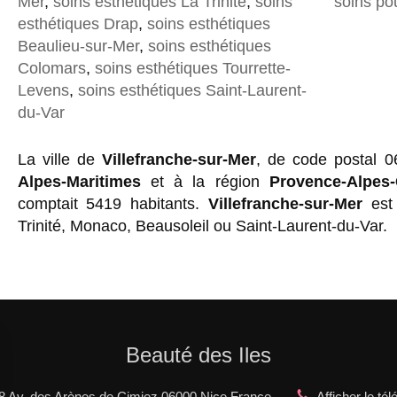
Mer
,
soins esthétiques La Trinité
,
soins
soins po
esthétiques Drap
,
soins esthétiques
Beaulieu-sur-Mer
,
soins esthétiques
Colomars
,
soins esthétiques Tourrette-
Levens
,
soins esthétiques Saint-Laurent-
du-Var
La ville de
Villefranche-sur-Mer
, de code postal 0
Alpes-Maritimes
et à la région
Provence-Alpes-
comptait 5419 habitants.
Villefranche-sur-Mer
est 
Trinité, Monaco, Beausoleil ou Saint-Laurent-du-Var.
Beauté des Iles
8 Av. des Arènes de Cimiez
06000
Nice
France
Afficher le té