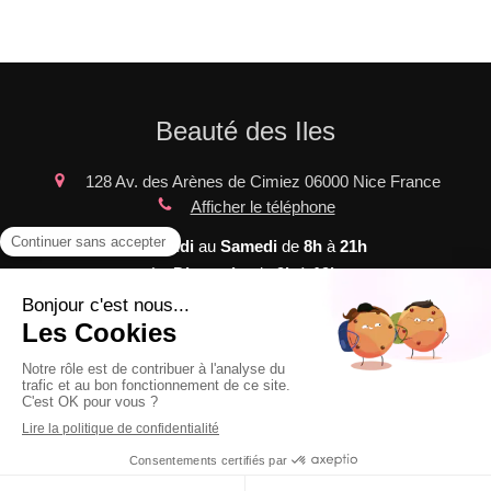
Beauté des Iles
128 Av. des Arènes de Cimiez
06000
Nice
France
Afficher le téléphone
Du
Lundi
au
Samedi
de
8h
à
21h
Le
Dimanche
de
9h
à
19h
Plan du site
Mentions légales
©2020 Beauté des Iles - SOINS ESTHETIQUES et de
massages bien-être